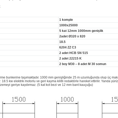
.
1 komple
1000x25000
5 kat 12mm 1000mm genişlik
2adet Ø320 x 820
18.5
6204 ZZ C3
2 adet HCB SN 515
2 adet 22215 K
2 boy M30 – 8 adet M 30 somun
ktirme bunkerine taşımaktadır. 1000 mm genişliğinde 25 m uzunluğunda olup üç maka
 18.5 kw elektrik motorlu ve geri kayma kilitli redaktörle hareket ettirilir. Yanda y
lzemeyi geriye kaydırmaz. (5 kat kot bezi ve 12 mm bant kauçuğu)