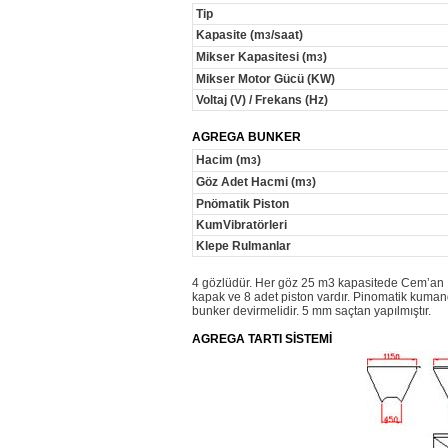
Tip
Kapasite (m
/saat)
3
Mikser Kapasitesi (m
)
3
Mikser Motor Gücü (KW)
Voltaj (V) / Frekans (Hz)
AGREGA BUNKER
Hacim (m
)
3
Göz Adet Hacmi (m
)
3
Pnömatik Piston
KumVibratörleri
Klepe Rulmanlar
4 gözlüdür. Her göz 25 m3 kapasitede Cem’an 1
kapak ve 8 adet piston vardır. Pinomatik kumand
bunker devirmelidir. 5 mm saçtan yapılmıştır.
AGREGA TARTI SİSTEMİ