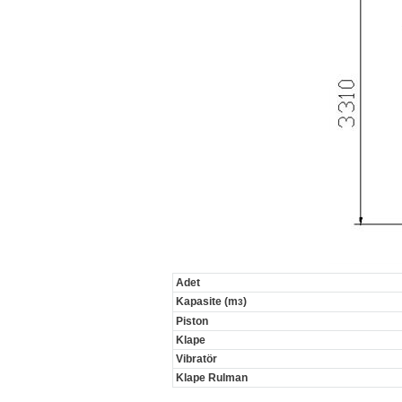
Adet
Kapasite (m
)
3
Piston
Klape
Vibratör
Klape Rulman