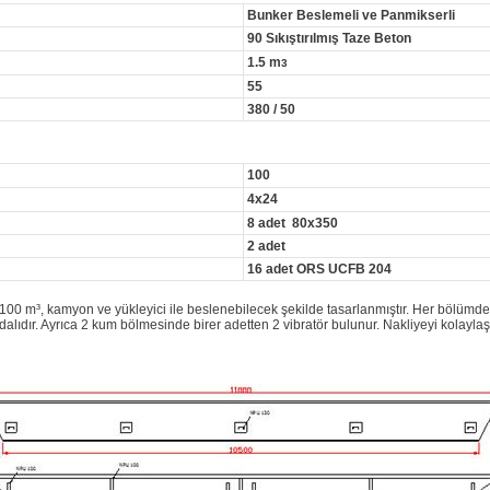
Bunker Beslemeli ve Panmikserli
90 Sıkıştırılmış Taze Beton
1.5 m
3
55
380 / 50
100
4x24
8 adet 80x350
2 adet
16 adet ORS UCFB 204
00 m³, kamyon ve yükleyici ile beslenebilecek şekilde tasarlanmıştır. Her bölümd
alıdır. Ayrıca 2 kum bölmesinde birer adetten 2 vibratör bulunur. Nakliyeyi kolaylaş