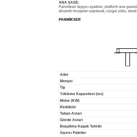
ANA ŞASE:
Panmikser taşıyıcı ayakları, platform ana şasesi
dinamik hesapları yapılarak, rüzgar yükü, dead-l
PANMİKSER
Adet
Menşei
Tip
Yükleme Kapasitesi (m
)
3
Motor (KW)
Redüktör
Taban Astarı
Gövde Astarı
Boşaltma Kapak Tahriki
Sıyırıcı Paletler