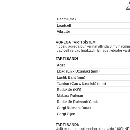
Hacmi (m
)
3
Loadcell
Vibratör
AGREGA TARTI SİSTEMİ:
4 gözlü agrega bunkerinin altında 8 m3 hacminde h
load cell ile yapılmaktadır. Bir adet vibratör vard
TARTI BANDI
Adet
Ebad (En x Uzunluk) (mm)
Lastik Bant (mm)
Tambur (Çap x Uzunluk) (mm)
Redüktör (KW)
Makara Rulman
Redüktör Rulmanlı Yatak
Gergi Rulmanlı Yatak
Gergi Gijon
TARTI BANDI:
Üçlü makara gruplarından oluşmakta 160’lı NPU’d