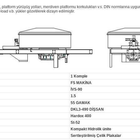
, platform yürüyüş yolları, merdiven platformu korkulukları v.s. DIN normlarına uygu
oad v.b. yükler gözetilerek dizayn edilmiştir.
1 Komple
FS MAKİNA
İVS-90
1.5
55 GAMAK
DKL3-490 DİŞSAN
Hardox 400
St-52
Kompakt Hidrolik ünite
Sertleştirilmiş Çelik Plakalar