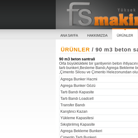
ANA SAYFA
HAKKIMIZDA
ÜRÜNLER
ÜRÜNLER
/ 90 m3 beton sa
90 m3 beton santrali
Orta büyüklükteki bir şantiyenin beton ihtiyacın
tartı bunkeri,Besleme Bandı,Agrega Bekleme bunker
,Çimento Silosu ve Çimento Helezonundan olu
Agrega Bunker Hacmi
Agrega Bunker Gözü
Tartı Bandı Kapasite
Tartı Bandı Loadcell
Transfer Bandı
Karıştırıcı Kazan
Yükleme Kapasitesi
Sıkıştırılmış Kapasite
Agrega Bekleme Bunkeri
Çimento Tartı Bunkeri