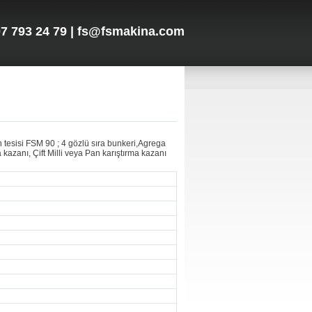
7 793 24 79 | fs@fsmakina.com
n tesisi FSM 90 ; 4 gözlü sıra bunkeri,Agrega
 kazanı, Çift Milli veya Pan karıştırma kazanı