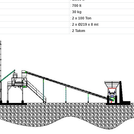
:
700 lt
:
30 kg
:
2 x 100 Ton
:
2 x Ø219 x 8 mt
:
2 Takım