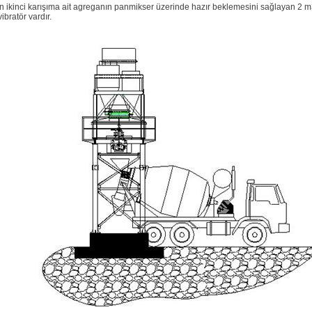
lan ikinci karışıma ait agreganın panmikser üzerinde hazır beklemesini sağlayan 2 m
bratör vardır.