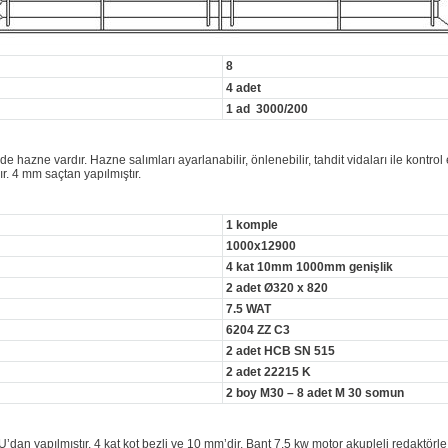
8
4 adet
1 ad 3000/200
azne vardır. Hazne salımları ayarlanabilir, önlenebilir, tahdit vidaları ile kontrol e
ır. 4 mm saçtan yapılmıştır.
1 komple
1000x12900
4 kat 10mm 1000mm genişlik
2 adet Ø320 x 820
7.5 WAT
6204 ZZ C3
2 adet HCB SN 515
2 adet 22215 K
2 boy M30 – 8 adet M 30 somun
an yapılmıştır. 4 kat kot bezli ve 10 mm’dir. Bant 7.5 kw motor akupleli redaktörle