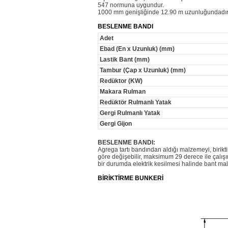
547 normuna uygundur.
1000 mm genişliğinde 12.90 m uzunluğundadır
BESLENME BANDI
Adet
Ebad (En x Uzunluk) (mm)
Lastik Bant (mm)
Tambur (Çap x Uzunluk) (mm)
Redüktor (KW)
Makara Rulman
Redüktör Rulmanlı Yatak
Gergi Rulmanlı Yatak
Gergi Gijon
BESLENME BANDI:
Agrega tartı bandından aldığı malzemeyi, biri
göre değişebilir, maksimum 29 derece ile çalışır.
bir durumda elektrik kesilmesi halinde bant ma
BİRİKTİRME BUNKERİ