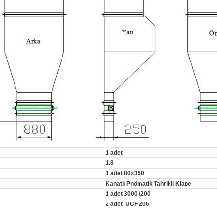
1 adet
1.8
1 adet 80x350
Kanatlı Pnömatik Tahrikli Klape
1 adet 3000 /200
2 adet UCF 206