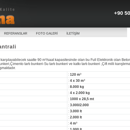
+90 50
REFERANSLAR
FOTO GALERİ
İLETİŞİM
ntrali
ı karşılayabilecek saatte 90 m³/saat kapasitesinde olan bu Full Elektronik olan Beto
i,Çimento tartı bunkeri-Su tartı bunkeri ve katkı tartı bunkeri ,Çift milli karıştırma
şmaktadır.
:
120
m³
:
4 x 30 m³
:
8.000 kg
:
4 x 2.000 kg
:
1000 x 28,5 mt
:
3.000/2.000
:
3.000 lt
:
2.000 lt
:
4 m³
:
1.000 lt